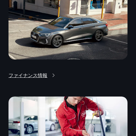
ファイナンス情報