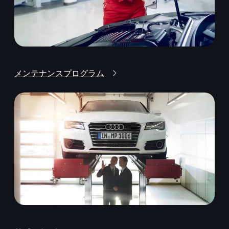
メンテナンスプログラム