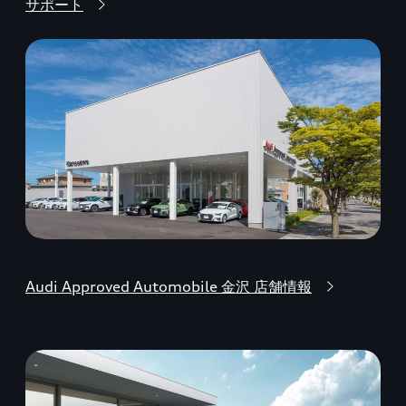
サポート
Audi Approved Automobile 金沢 店舗情報