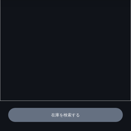
在庫を検索する