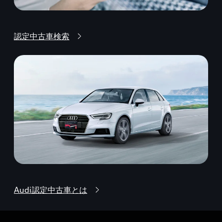
認定中古車検索
Audi認定中古車とは